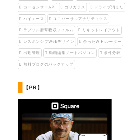
カーセンサーAPI
ゴリガラス
ドライブ消えた
ハイエース
ユニバーサルアナリティクス
ラプソル衝撃吸収フィルム
リキッドレイアウト
レスポンシブWebデザイン
余ったWiFiルーター
出勤管理
動画編集ノートパソコン
条件分岐
無料ブログのバックアップ
【PR】