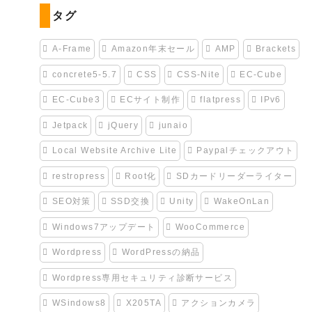
ゴ
タグ
リ
ー
A-Frame
Amazon年末セール
AMP
Brackets
concrete5-5.7
CSS
CSS-Nite
EC-Cube
EC-Cube3
ECサイト制作
flatpress
IPv6
Jetpack
jQuery
junaio
Local Website Archive Lite
Paypalチェックアウト
restropress
Root化
SDカードリーダーライター
SEO対策
SSD交換
Unity
WakeOnLan
Windows7アップデート
WooCommerce
Wordpress
WordPressの納品
Wordpress専用セキュリティ診断サービス
WSindows8
X205TA
アクションカメラ