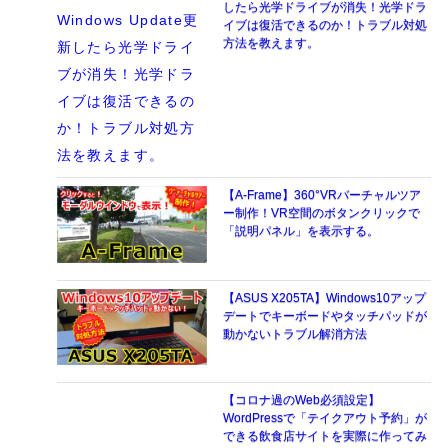
したら光学ドライブが消失！光学ドラ
イブは復活できるのか！トラブル対処
方法を教えます。
【A-Frame】360°VRバーチャルツア
ー制作！VR空間のボタンクリックで
「説明パネル」を表示する。
【ASUS X205TA】Windows10アップ
デートでキーボードやタッチパッドが
動かないトラブル解消方法
【コロナ過のWeb必須設定】
WordPressで「テイクアウト予約」が
できる飲食店サイトを実際に作ってみ