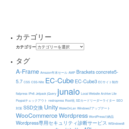
カテゴリー
カテゴリー
タグ
A-Frame
Brackets
concrete5-
Amazon年末セール
AMP
EC-Cube
5.7
EC-Cube3
CSS
CSS-Nite
ECサイト制作
junaio
flatpress
IPv6
Jetpack
jQuery
Local Website Archive Lite
Paypalチェックアウト
restropress
Root化
SDカードリーダーライター
SEO
Unity
SSD交換
対策
WakeOnLan
Windows7アップデート
WooCommerce
Wordpress
WordPressの納品
Wordpress専用セキュリティ診断サービス
WSindows8