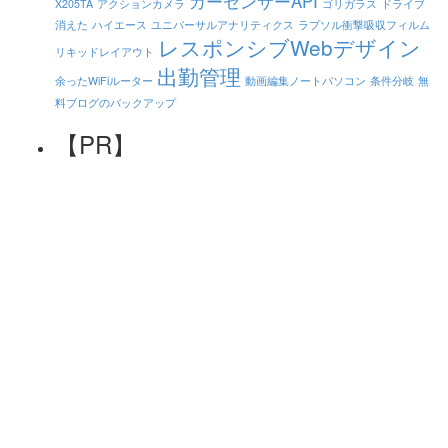
カーセンサーAPI
X205TA
アクションカメラ
ゴリガラス
ドライブ
消えた
ハイエース
ユニバーサルアナリティクス
ラプソル衝撃吸収フィルム
レスポンシブWebデザイン
リキッドレイアウト
出勤管理
余ったWiFiルーター
動画編集ノートパソコン
条件分岐
無
料ブログのバックアップ
【PR】