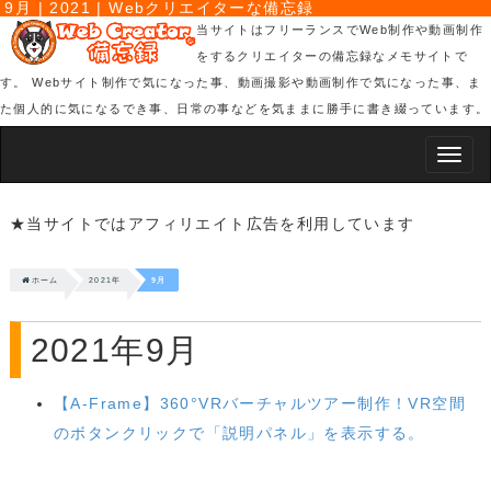
9月 | 2021 | Webクリエイターな備忘録
当サイトはフリーランスでWeb制作や動画制作
をするクリエイターの備忘録なメモサイトで
す。 Webサイト制作で気になった事、動画撮影や動画制作で気になった事、ま
た個人的に気になるでき事、日常の事などを気ままに勝手に書き綴っています。
Smap
Nav
★当サイトではアフィリエイト広告を利用しています
ホーム
2021年
9月
2021年9月
【A-Frame】360°VRバーチャルツアー制作！VR空間
のボタンクリックで「説明パネル」を表示する。