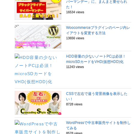
バーマンデー」に、まんまと乗せられ
た！
16534 views
Woocommerceプラグインのページ内レ
イアウトを変更する方法
13656 views
HDD容量の少ないノートPCは必須！
microSDカードをVHD(仮想HDD)化
11243 views
CSSで左右で違う背景画像を表示した
い！
8728 views
WordPressで中古車販売サイトを制作し
てみる
8578 views