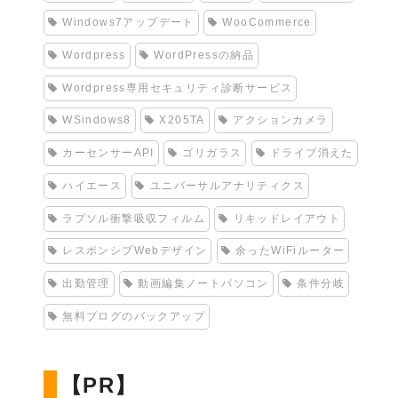
EC-Cube3
ECサイト制作
flatpress
IPv6
Jetpack
jQuery
junaio
Local Website Archive Lite
Paypalチェックアウト
restropress
Root化
SDカードリーダーライター
SEO対策
SSD交換
Unity
WakeOnLan
Windows7アップデート
WooCommerce
Wordpress
WordPressの納品
Wordpress専用セキュリティ診断サービス
WSindows8
X205TA
アクションカメラ
カーセンサーAPI
ゴリガラス
ドライブ消えた
ハイエース
ユニバーサルアナリティクス
ラプソル衝撃吸収フィルム
リキッドレイアウト