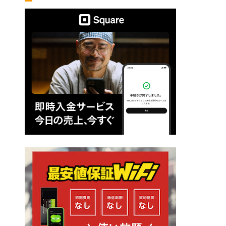
レスポンシブWebデザイン
余ったWiFiルーター
出勤管理
動画編集ノートパソコン
条件分岐
無料ブログのバックアップ
【PR】