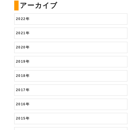
動画撮影の初心者が、1万円以下で買え
る中華製アクションカメラを買ってみ
た！
PCが起動しない！！SSDを新品に交換
し、Windows10をクリーンインストー
ルしてみた
アーカイブ
2022年
2021年
2020年
2019年