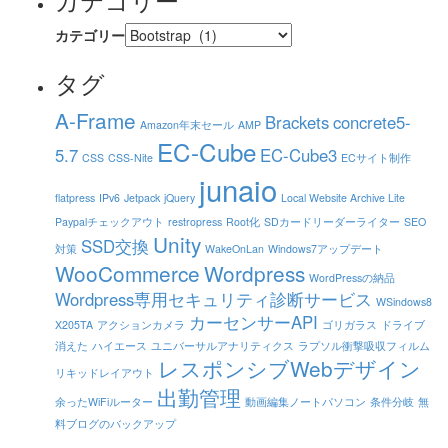
カテゴリー
タグ
A-Frame
Brackets
concrete5-
Amazon年末セール
AMP
EC-Cube
5.7
EC-Cube3
CSS
CSS-Nite
ECサイト制作
junaio
flatpress
IPv6
Jetpack
jQuery
Local Website Archive Lite
Paypalチェックアウト
restropress
Root化
SDカードリーダーライター
SEO
Unity
SSD交換
対策
WakeOnLan
Windows7アップデート
WooCommerce
Wordpress
WordPressの納品
Wordpress専用セキュリティ診断サービス
WSindows8
カーセンサーAPI
X205TA
アクションカメラ
ゴリガラス
ドライブ
消えた
ハイエース
ユニバーサルアナリティクス
ラプソル衝撃吸収フィルム
レスポンシブWebデザイン
リキッドレイアウト
出勤管理
余ったWiFiルーター
動画編集ノートパソコン
条件分岐
無
料ブログのバックアップ