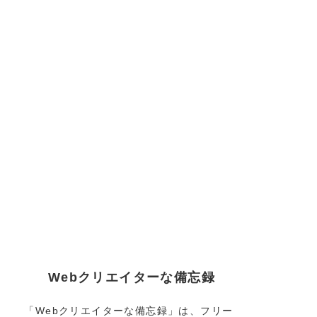
Webクリエイターな備忘録
「Webクリエイターな備忘録」は、フリー