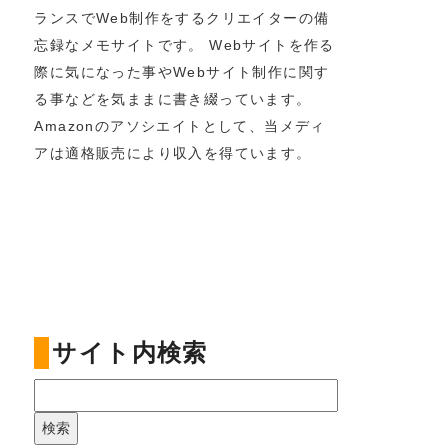
ランスでWeb制作をするクリエイターの備
忘録なメモサイトです。 Webサイトを作る
際に気になった事やWebサイト制作に関す
る事などを気ままに書き綴っています。
Amazonのアソシエイトとして、当メディ
アは適格販売により収入を得ています。
サイト内検索