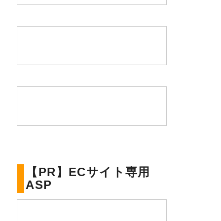
【PR】ECサイト専用
ASP