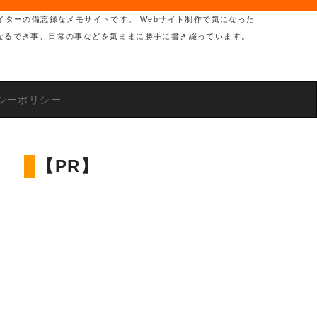
イターの備忘録なメモサイトです。 Webサイト制作で気になった
なるでき事、日常の事などを気ままに勝手に書き綴っています。
シーポリシー
【PR】