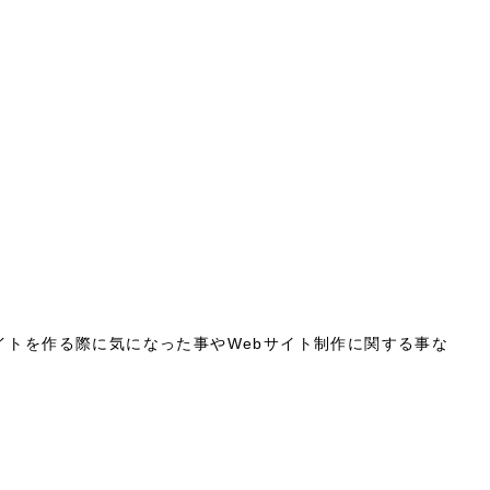
イトを作る際に気になった事やWebサイト制作に関する事な