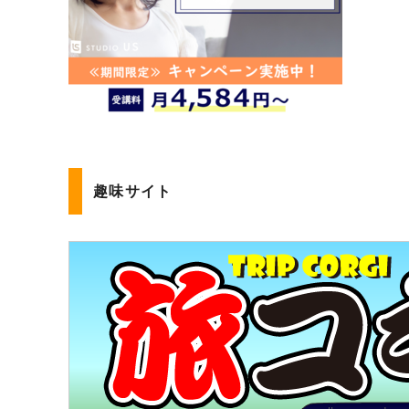
趣味サイト