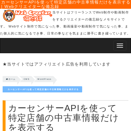
カーセンサーAPIを使って特定店舗の中古車情報だけを表示する
| Webクリエイターな備忘録
当サイトはフリーランスでWeb制作や動画制作
をするクリエイターの備忘録なメモサイトで
す。 Webサイト制作で気になった事、動画撮影や動画制作で気になった事、ま
た個人的に気になるでき事、日常の事などを気ままに勝手に書き綴っています。
Smap
Nav
★当サイトではアフィリエイト広告を利用しています
ホーム
CMS
WordPress
カーセンサーAPIを使って特定店舗の中古車情報だけを表示する
カーセンサーAPIを使って
特定店舗の中古車情報だけ
を表示する