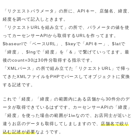
「リクエストパラメータ」の所に、APIキー、店舗名、緯度、
経度を調べて記入しときます。
「リクエストURLを組み立て」の所で、パラメータの値を使
ってカーセンサーAPIから取得するURLを作ってます。
$baseurlで「ベースURL」、$keyで「APIキー」、$latで
「緯度」、$lngで「経度」を「＆」で繋げていってます。最
後のcount=30は30件分取得する指示です。
「XMLパース」の所で組み立てた「リクエストURL」で帰っ
てきたXMLファイルをPHPでパースしてオブジェクトに変換
する記述です。
これで「経度」「緯度」の範囲内にある店舗から30件分のデ
ータが取得できているはずです。カーセンサーAPIの「緯度」
「経度」を使った場合の範囲が1㎞なので、お店同士が近いと
違うお店のデータも取得してしましますので、
店舗名で絞り
込む記述が必要
なようです。