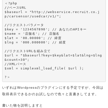
＜?php

//ベースURL

$baseurl = "http://webservice.recruit.co.j
p/carsensor/usedcar/v1/";

//リクエストパラメータ 

$key = '1234567890'; // あなたのAPIキー

$name = '店舗名'; // 店舗名

$lat = '00.00000'; // 緯度

$lng = '000.000000'; // 経度

//リクエストURLを組み立て

$url = "$baseurl?key=$key&lat=$lat&lng=$lng
&count=30";

//XMLパース

$xml = simplexml_load_file( $url );

いずれはWordpressのプラグインにする予定ですが、今回は
取得表示できるかのお試しなので色々と直書きしてます。
書いた物を説明しますと