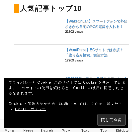
人気記事トップ10
【WakeOnLan】スマートフォンで外出
さきから自宅のPCの電源を入れる！
21802 views
【WordPress】ECサイトでは必須？
「絞り込み検索」実装方法
17209 views
Amazonの「ブラックフライデー&サイ
プライバシーと Cookie: このサイトでは Cookie を使用していま
バーマンデー」に、まんまと乗せられ
す。 このサイトの使用を続けると、Cookie の使用に同意したと
た！
みなされます。
16534 views
Cookie の管理方法を含め、詳細についてはこちらをご覧くださ
い:
Cookie ポリシー
Woocommerceプラグインのページ内レ
イアウトを変更する方法
13656 views
Menu
Home
Search
Prev
Next
Top
Sidebar